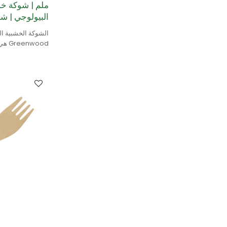
ملم | شوكة خشب
البيولوجي | شو
الشوكة الخشبية الق
Greenwood هي طبيعية 100٪.