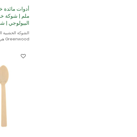
ملم | شوكة خشب
البيولوجي | شو
الشوكة الخشبية الق
البتولا.