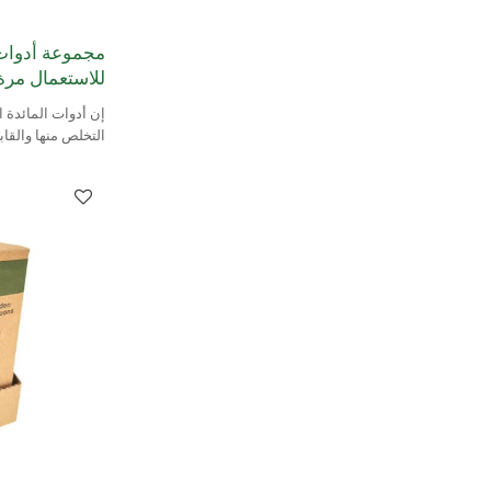
للاستعمال مرة
إن أدوات المائدة 
التخلص منها والقاب
Greenwood طبيعية 100٪ ومص