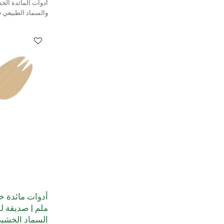
أدوات المائدة الخشب
ومصنوعة من خشب ا
ملم | صديقة لل
السماد الخشبي ork