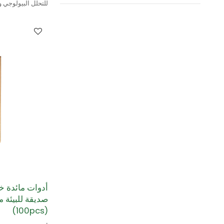
خشب البتولا.
أدوات مائدة خ
صديقة للبيئة 
(100pcs)