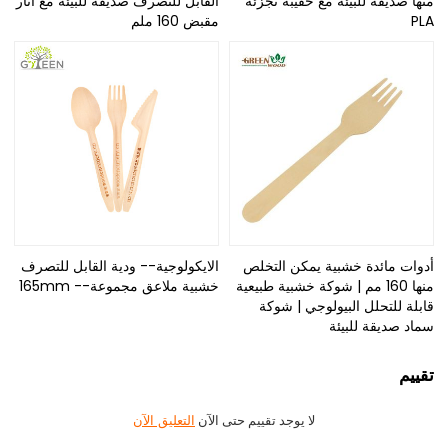
منها صديقة للبيئة مع حقيبة تجزئة
القابل للتصرف صديقة للبيئة مع أثار
PLA
مقبض 160 ملم
أدوات مائدة خشبية يمكن التخلص
الايكولوجية-- ودية القابل للتصرف
منها 160 مم | شوكة خشبية طبيعية
خشبية ملاعق مجموعة-- 165mm
قابلة للتحلل البيولوجي | شوكة
سماد صديقة للبيئة
تقييم
لا يوجد تقييم حتى الآن
التعليق الآن