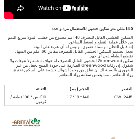
140 مللي متر سكين خشبي للاستعمال مرة واحدة
السكين الخشبي القابل للتصرف 140 مم مصنوع من خشب البتولا سريع النمو
من خلال عملية القطع والضغط الساخن.
إنه قابل للتحلل ، وسماد عضوي ، وليس له أي عبء على البيئة.
يجعل تصميم السكين الخشبي القابل للتصرف مقاس 160 ملم من السهل
تقطيع الطعام دون أي جهد.
سكين Greenwood الخشبي القابل للتصرف له حواف ناعمة ولا نتوءات ولا
شقوق. إن رقابة Greenwood الصارمة على جودة المنتج تجعل من غير
الضروري بالنسبة لك أن تقلق من وجود أشواك خشبية على السكين تخترق
رواد المطعم ، مما يضمن سلامة رواد المطعم.
العنصر
الحجم (مم)
التعبئة
GW-2415
140 * 18 * 1.7
10 كيس * 100 قطعة /
كرتون