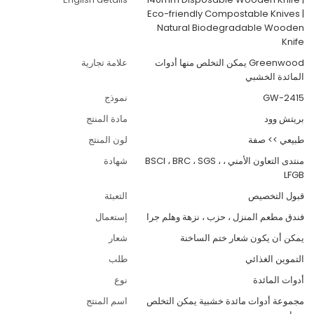
Eco-friendly Compostable Knives |
Natural Biodegradable Wooden
Knife
Greenwood يمكن التخلص منها أدوات
علامة تجارية
المائدة الخشبي
GW-2415
نموذج
بريتش وود
مادة المنتج
طبيعي >> صفة
لون المنتج
منتدى التعاون الأمني ، BSCI ، BRC ، SGS ،
شهادة
LFGB
قبول التخصيص
التعبئة
فندق مطعم المنزل ، حزب ، نزهة وهلم جرا
إستعمال
يمكن أن يكون شعار ختم الساخنة
شعار
التموين الغذائي
طلب
أدوات المائدة
نوع
مجموعة أدوات مائدة خشبية يمكن التخلص
اسم المنتج