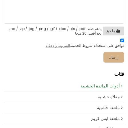
يدعم فقط .rar / .zip / .jpg / .png / .gif / .doc / .xls / .pdf ،
ملحق
بحد أقصى 20 ميجا
توافق على استخدام شروط الخدمة,
الشروط والاحكام
إرسال
فئات
أدوات المائدة الخشبية
مقلاة خشبية
ملعقة خشبية
ملعقة ايس كريم