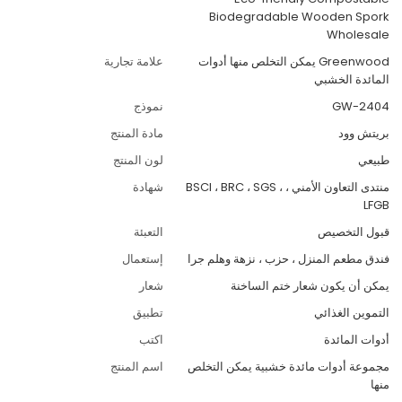
Biodegradable Wooden Spork
Wholesale
Greenwood يمكن التخلص منها أدوات
علامة تجارية
المائدة الخشبي
GW-2404
نموذج
بريتش وود
مادة المنتج
طبيعي
لون المنتج
منتدى التعاون الأمني ، BSCI ، BRC ، SGS ،
شهادة
LFGB
قبول التخصيص
التعبئة
فندق مطعم المنزل ، حزب ، نزهة وهلم جرا
إستعمال
يمكن أن يكون شعار ختم الساخنة
شعار
التموين الغذائي
تطبيق
أدوات المائدة
اكتب
مجموعة أدوات مائدة خشبية يمكن التخلص
اسم المنتج
منها