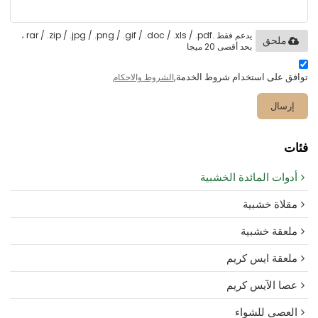
يدعم فقط .rar / .zip / .jpg / .png / .gif / .doc / .xls / .pdf ،
ملحق
بحد أقصى 20 ميجا
توافق على استخدام شروط الخدمة,
الشروط والاحكام
إرسال
فئات
أدوات المائدة الخشبية
مقلاة خشبية
ملعقة خشبية
ملعقة ايس كريم
عصا الآيس كريم
العصي للشواء