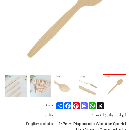
Share
Facebook
Pinterest
Mastodon
WhatsApp
X
حصة
أدوات المائدة الخشبية
فئات
English details
147mm Disposable Wooden Spork |
Eco-friendly Compostable