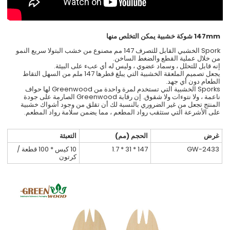
147mm شوكة خشبية يمكن التخلص منها
Spork الخشبي القابل للتصرف 147 مم مصنوع من خشب البتولا سريع النمو
من خلال عملية القطع والضغط الساخن.
إنه قابل للتحلل ، وسماد عضوي ، وليس له أي عبء على البيئة.
يجعل تصميم الملعقة الخشبية التي يبلغ قطرها 147 ملم من السهل التقاط
الطعام دون أي جهد.
Sporks الخشبية التي تستخدم لمرة واحدة من Greenwood لها حواف
ناعمة ، ولا نتوءات ولا شقوق. إن رقابة Greenwood الصارمة على جودة
المنتج تجعل من غير الضروري بالنسبة لك أن تقلق من وجود أشواك خشبية
على الأشرعة التي ستثقب رواد المطعم ، مما يضمن سلامة رواد المطعم.
غرض
الحجم (مم)
التعبئة
GW-2433
147 * 31 * 1.7
10 كيس * 100 قطعة /
كرتون