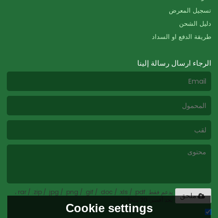
تسجيل المعرض
دليل الشحن
طريقة الدفع او السداد
الرجاء ارسال رسالة إلينا
يدعم فقط .rar / .zip / .jpg / .png / .gif / .doc / .xls / .pdf ،
ملحق
بحد أقصى 20 ميجا
Cookie settings