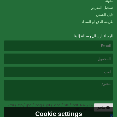
مدونة
تسجيل المعرض
دليل الشحن
طريقة الدفع او السداد
الرجاء ارسال رسالة إلينا
يدعم فقط .rar / .zip / .jpg / .png / .gif / .doc / .xls / .pdf ،
ملحق
بحد أقصى 20 ميجا
Cookie settings