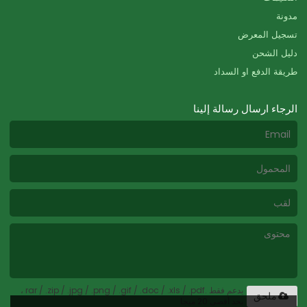
مدونة
تسجيل المعرض
دليل الشحن
طريقة الدفع او السداد
الرجاء ارسال رسالة إلينا
يدعم فقط .rar / .zip / .jpg / .png / .gif / .doc / .xls / .pdf ،
ملحق
بحد أقصى 20 ميجا