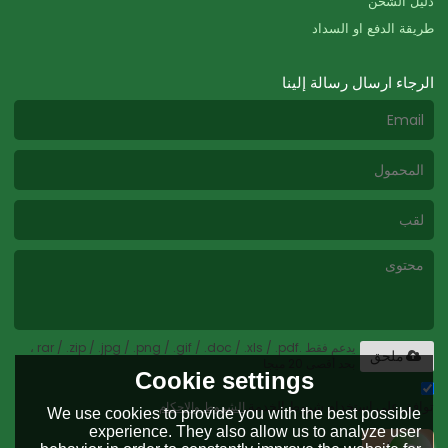
دليل الشحن
طريقة الدفع او السداد
الرجاء ارسال رسالة إلينا
يدعم فقط .rar / .zip / .jpg / .png / .gif / .doc / .xls / .pdf ،
ملحق
بحد أقصى 20 ميجا
Cookie settings
توافق على استخدام شروط الخدمة,
الشروط والاحكام
We use cookies to provide you with the best possible
experience. They also allow us to analyze user
إرسال