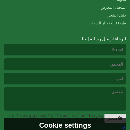
تسجيل المعرض
دليل الشحن
طريقة الدفع او السداد
الرجاء ارسال رسالة إلينا
يدعم فقط .rar / .zip / .jpg / .png / .gif / .doc / .xls / .pdf ،
ملحق
بحد أقصى 20 ميجا
Cookie settings