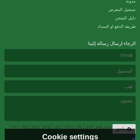
مدونة
تسجيل المعرض
دليل الشحن
طريقة الدفع او السداد
الرجاء ارسال رسالة إلينا
يدعم فقط .rar / .zip / .jpg / .png / .gif / .doc / .xls / .pdf ،
ملحق
بحد أقصى 20 ميجا
Cookie settings