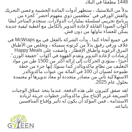
1448 مطعمًا في البلاد.
بدلاً من البلاستيك ، ستظهر
أدوات المائدة الخشبية
وعصي التحريك
والقش الورقي في "مطعمين ذوي مفهوم أخضر" كجزء من
برنامج تجريبي لسلسلة بمليارات الدولارات. ستخدم المتاجر أيضًا
أكواب الصودا القابلة لإعادة التدوير بالكامل مع أغطية ليفية جديدة
يمكن للعشاء تناولها من دون قش.
في جميع أنحاء كندا ، بدأت الشركة بالفعل في بيع McWraps في
غلاف ورقي رقيق بدلاً من كرتونة سميكة ، وتخلص من الأطباق
المرق الرغوية وأطباق الإفطار ، وأضفت على Happy Meals
إرشادات لإعادة التدوير وتقدم القهوة في أكواب "خفيفة الوزن".
أخيرًا ، ستؤدي الحركات إلى إزالة أكثر من 1500 طن من مواد
التغليف من نظام ماكدونالدز
كندا
سنويًا. إنها جزء من خطة
طموحة لضمان أن 100 في المائة من عبوات ماكدونالدز
الاستهلاكية تأتي من مصادر متجددة أو معاد تدويرها أو معتمدة
بحلول عام 2025.
لقد صفق كثيرون على هذه الدفعة. عندما يتخذ عملاق الوجبات
السريعة غزير الإنتاج مثل ماكدونالدز خطوات جريئة لزيادة
الاستدامة ، فمن المؤكد أن يكون له تأثير وإقناع المنافسين
باتباعه.