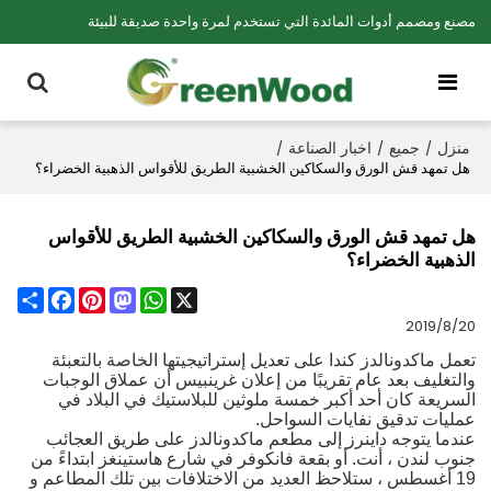
مصنع ومصمم أدوات المائدة التي تستخدم لمرة واحدة صديقة للبيئة
منزل
جميع
اخبار الصناعة
/
/
/
هل تمهد قش الورق والسكاكين الخشبية الطريق للأقواس الذهبية الخضراء؟
هل تمهد قش الورق والسكاكين الخشبية الطريق للأقواس
الذهبية الخضراء؟
Share
Facebook
Pinterest
Mastodon
WhatsApp
X
2019/8/20
تعمل ماكدونالدز كندا على تعديل إستراتيجيتها الخاصة بالتعبئة
والتغليف بعد عام تقريبًا من إعلان غرينبيس أن عملاق الوجبات
السريعة كان أحد أكبر خمسة ملوثين للبلاستيك في البلاد في
عمليات تدقيق نفايات السواحل.
عندما يتوجه داينرز إلى مطعم ماكدونالدز على طريق العجائب
جنوب لندن ، أنت. أو بقعة فانكوفر في شارع هاستينغز ابتداءً من
19 أغسطس ، ستلاحظ العديد من الاختلافات بين تلك المطاعم و